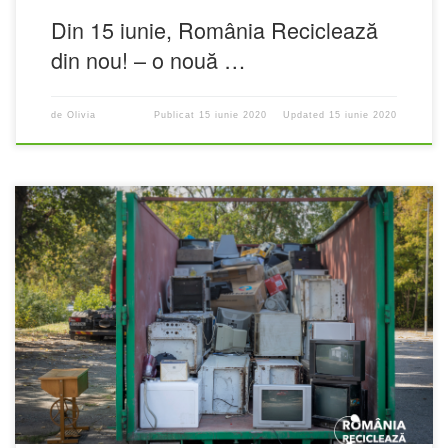
Din 15 iunie, România Reciclează
din nou! – o nouă …
de
Olivia
Publicat
15 iunie 2020
Updated
15 iunie 2020