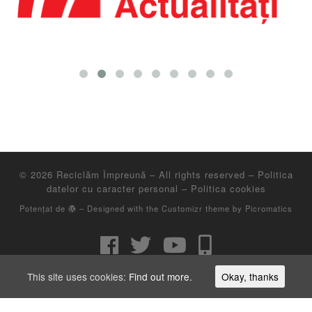
© 2026
Reciclăm Împreună
– All rights reserved
– Politica
datelor cu caracter personal
– Politica cookies
Potențat de
– Designed with the
Customizr theme
by Picromatics
This site uses cookies:
Find out more.
Okay, thanks
Asociatia Environ este operator de date cu caracter personal, inscris in registrul de
evidenta a prelucrarilor de date cu caracter personal sub numarul 27263.