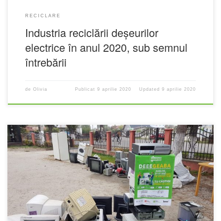
RECICLARE
Industria reciclării deșeurilor
electrice în anul 2020, sub semnul
întrebării
de
Olivia
Publicat
9 aprilie 2020
Updated
9 aprilie 2020