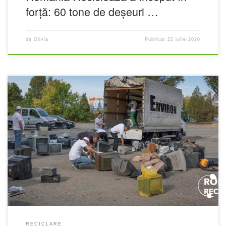
forță: 60 tone de deșeuri …
de
Olivia
Publicat
22 iulie 2020
RECICLARE