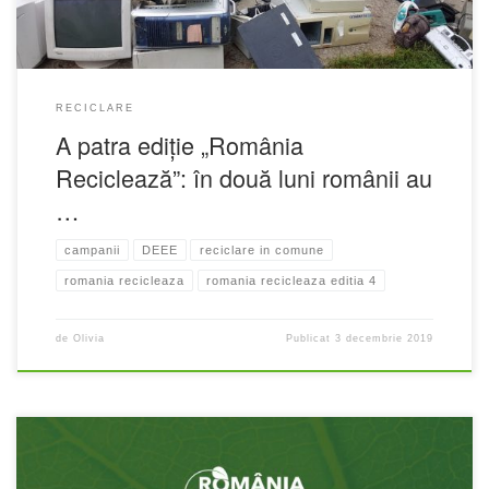
RECICLARE
A patra ediție „România
Reciclează”: în două luni românii au
…
campanii
DEEE
reciclare in comune
romania recicleaza
romania recicleaza editia 4
de
Olivia
Publicat
3 decembrie 2019