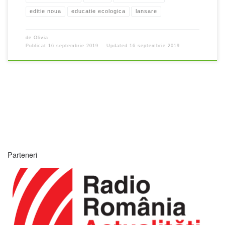
editie noua
educatie ecologica
lansare
de
Olivia
Publicat
16 septembrie 2019
Updated
16 septembrie 2019
Parteneri