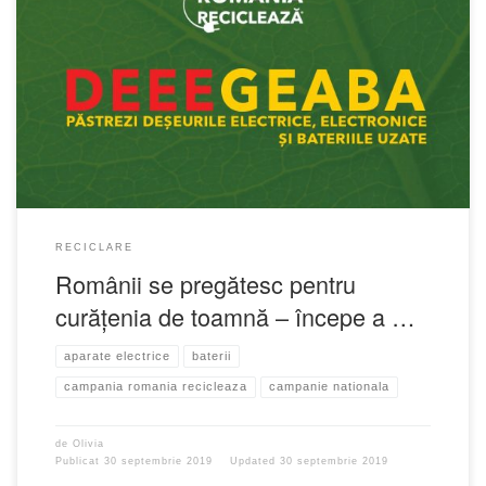
RECICLARE
Românii se pregătesc pentru
curățenia de toamnă – începe a …
aparate electrice
baterii
campania romania recicleaza
campanie nationala
de
Olivia
Publicat
30 septembrie 2019
Updated
30 septembrie 2019