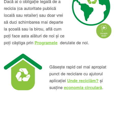
Dacă ai o obligație legală de a
recicla (ca autoritate publică
locală sau retailer) sau doar vrei
să duci schimbarea mai departe
la școală sau la birou, află cum
poți face asta alături de noi și ce
poți câștiga prin
derulate de noi.
Programele
Găsește rapid cel mai apropiat
punct de reciclare cu ajutorul
aplicației
și
Unde reciclăm?
susține
.
economia circulară