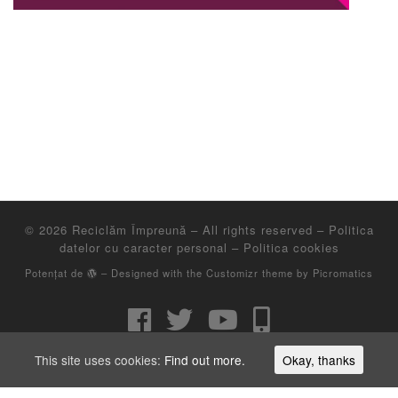
© 2026
Reciclăm Împreună
– All rights reserved
– Politica
datelor cu caracter personal
– Politica cookies
Potențat de
– Designed with the
Customizr theme
by Picromatics
This site uses cookies:
Find out more.
Okay, thanks
Asociatia Environ este operator de date cu caracter personal, inscris in registrul de
evidenta a prelucrarilor de date cu caracter personal sub numarul 27263.