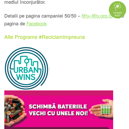
mediul înconjurător.
Detalii pe pagina campaniei 50/50 –
fifty–fifty.org.ro
si pe
pagina de
Facebook
Alte Programe #ReciclamImpreuna
.