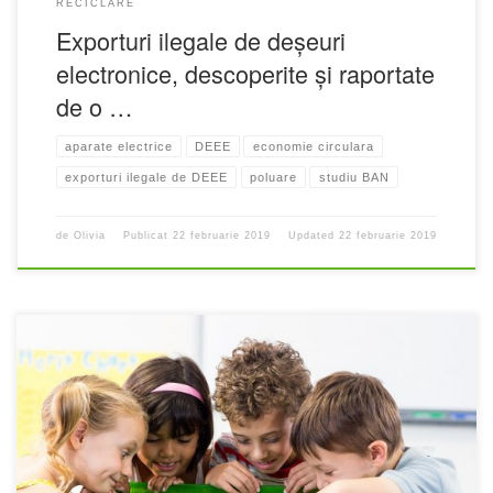
RECICLARE
Exporturi ilegale de deșeuri
electronice, descoperite și raportate
de o …
aparate electrice
DEEE
economie circulara
exporturi ilegale de DEEE
poluare
studiu BAN
de
Olivia
Publicat
22 februarie 2019
Updated
22 februarie 2019