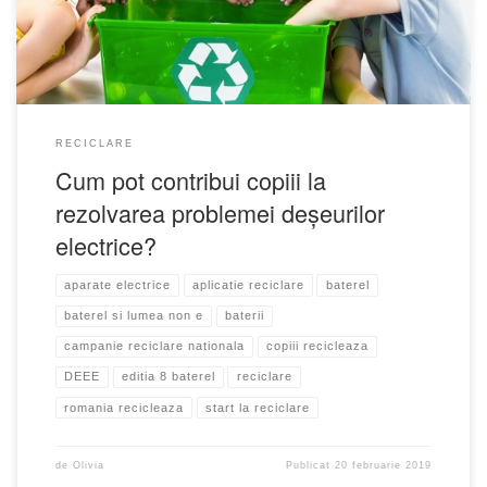
RECICLARE
Cum pot contribui copiii la
rezolvarea problemei deșeurilor
electrice?
aparate electrice
aplicatie reciclare
baterel
baterel si lumea non e
baterii
campanie reciclare nationala
copiii recicleaza
DEEE
editia 8 baterel
reciclare
romania recicleaza
start la reciclare
de
Olivia
Publicat
20 februarie 2019