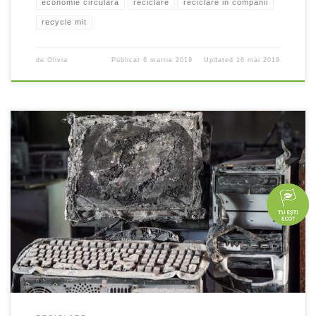
economie circulara
reciclare
reciclare in companii
recycle mit
de
Olivia
Publicat
6 martie 2019
Updated
16 mai 2019